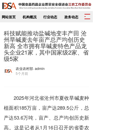
T
网站首页
机构概况
行业动态
政务动态
o
g
科技赋能推动盐碱地变丰产田 沧
g
州旱碱麦去年亩产总产均创历史
l
新高 全市拥有旱碱麦特色产品龙
e
头企业21家，其中国家级2家、省
n
级5家
a
v
农业农村部
· admin
i
5个月前
g
a
t
i
2025年河北省沧州市夏收旱碱麦种
o
n
植面积185万亩，亩产达289.5公斤，总
产达53.6万吨，亩产、总产均创历史新
高。这是记者从1月16日召开的省委农